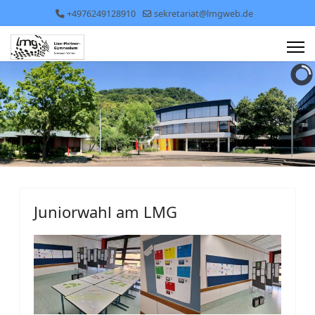
+4976249128910
sekretariat@lmgweb.de
Juniorwahl am LMG