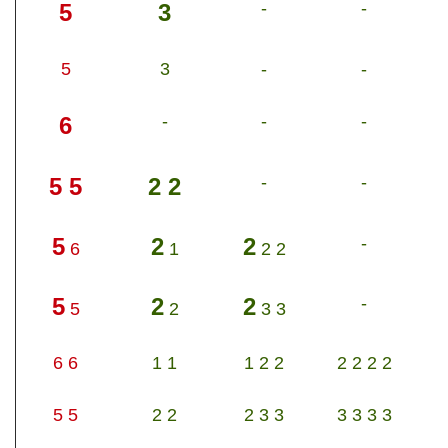
-
-
5
3
5
3
-
-
-
-
-
6
-
-
5 5
2 2
5
2
2
-
6
1
2 2
5
2
2
-
5
2
3 3
6 6
1 1
1 2 2
2 2 2 2
5 5
2 2
2 3 3
3 3 3 3