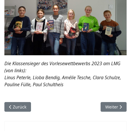
Die Klassensieger des Vorlesewettbewerbs 2023 am LMG
(von links):
Linus Peterle, Lioba Bendig, Amélie Tesche, Clara Schulze,
Pauline Fülle, Paul Schultheis
Vorheriger Beitrag: Neue Bücher für die Schulbücherei
Nächster Bei
Zurück
Weiter