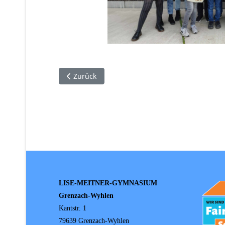
Vorheriger Beitrag: Aktuelle Schulinfos 8/2526 
Zurück
LISE-MEITNER-GYMNASIUM
Grenzach-Wyhlen
Kantstr. 1
79639 Grenzach-Wyhlen