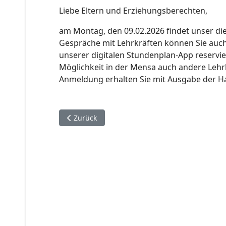
Liebe Eltern und Erziehungsberechten,
am Montag, den 09.02.2026 findet unser die
Gespräche mit Lehrkräften können Sie auch 
unserer digitalen Stundenplan-App reservi
Möglichkeit in der Mensa auch andere Lehrk
Anmeldung erhalten Sie mit Ausgabe der Ha
Vorheriger Beitrag: Anmeldung zum Potenzialtes
Zurück