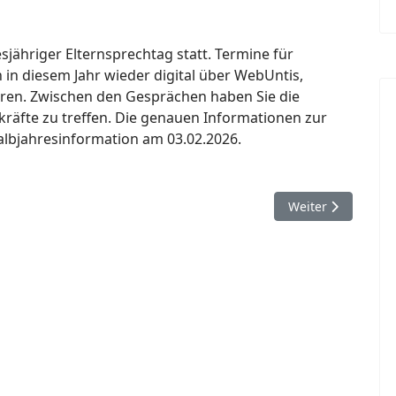
sjähriger Elternsprechtag statt. Termine für
in diesem Jahr wieder digital über WebUntis,
eren. Zwischen den Gesprächen haben Sie die
räfte zu treffen. Die genauen Informationen zur
lbjahresinformation am 03.02.2026.
t (09. - 11. Februar 2026)
Nächster Beitrag:
Weiter