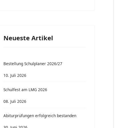
Neueste Artikel
Bestellung Schulplaner 2026/27
 Schach-AG: Schulschachmeisterschaften-Hochrhein in Tiengen
10. Juli 2026
Schulfest am LMG 2026
08. Juli 2026
Abiturprüfungen erfolgreich bestanden
30. Juni 2026