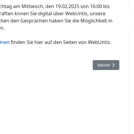
chtag am Mittwoch, den 19.02.2025 von 16:00 bis
räften knnen Sie digital über WebUntis, unsere
chen den Gesprächen haben Sie die Möglichkeit in
n.
inen
finden Sie hier auf den Seiten von WebUntis.
t (10. - 13. Februar 2025)
Nächster Beitrag:
Weiter